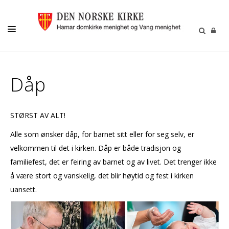
MENIGHETSLIV
Dåp
GRAVFERD/GRAVPLASS
KIRKELIGE HANDLINGER
STØRST AV ALT!
KIRKEMUSIKK
Alle som ønsker dåp, for barnet sitt eller for seg selv, er
BARN OG UNGE
velkommen til det i kirken. Dåp er både tradisjon og
familiefest, det er feiring av barnet og av livet. Det trenger ikke
FRIVILLIGHET
å være stort og vanskelig, det blir høytid og fest i kirken
DIAKONI
uansett.