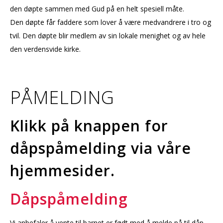
den døpte sammen med Gud på en helt spesiell måte.
Den døpte får faddere som lover å være medvandrere i tro og
tvil. Den døpte blir medlem av sin lokale menighet og av hele
den verdensvide kirke.
PÅMELDING
Klikk på knappen for
dåpspåmelding via våre
hjemmesider.
Dåpspåmelding
Vi anbefaler å vente til barnet er født med å melde på til dåp,