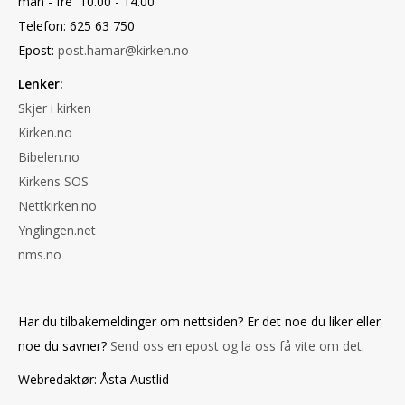
man - fre 10.00 - 14.00
Telefon: 625 63 750
Epost:
post.hamar@kirken.no
Lenker:
Skjer i kirken
Kirken.no
Bibelen.no
Kirkens SOS
Nettkirken.no
Ynglingen.net
nms.no
Har du tilbakemeldinger om nettsiden? Er det noe du liker eller
noe du savner?
Send oss en epost og la oss få vite om det
.
Webredaktør: Åsta Austlid