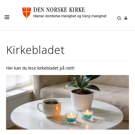
MENIGHETSLIV
Kirkebladet
GRAVFERD/GRAVPLASS
KIRKELIGE HANDLINGER
Her kan du lese kirkebladet på nett!
KIRKEMUSIKK
BARN OG UNGE
FRIVILLIGHET
DIAKONI