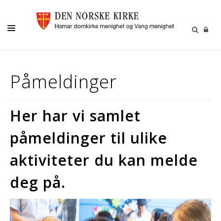
MENIGHETSLIV
Påmeldinger
GRAVFERD/GRAVPLASS
KIRKELIGE HANDLINGER
Her har vi samlet
KIRKEMUSIKK
påmeldinger til ulike
BARN OG UNGE
aktiviteter du kan melde
FRIVILLIGHET
DIAKONI
deg på.