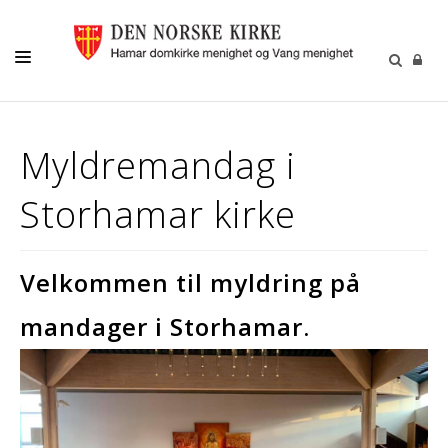
MENIGHETSLIV
Myldremandag i
GRAVFERD/GRAVPLASS
Storhamar kirke
KIRKELIGE HANDLINGER
KIRKEMUSIKK
Velkommen til myldring på
BARN OG UNGE
FRIVILLIGHET
mandager i Storhamar.
DIAKONI