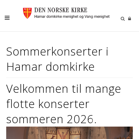
MENIGHETSLIV
Sommerkonserter i
GRAVFERD/GRAVPLASS
Hamar domkirke
KIRKELIGE HANDLINGER
KIRKEMUSIKK
Velkommen til mange
BARN OG UNGE
FRIVILLIGHET
flotte konserter
DIAKONI
sommeren 2026.