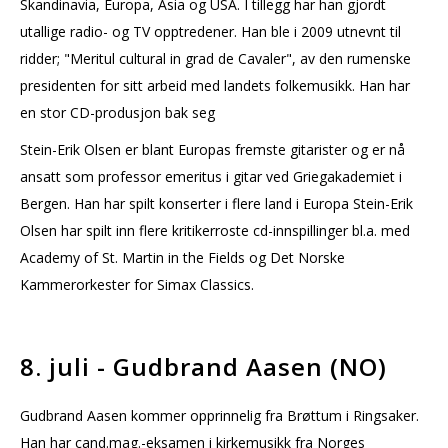
Skandinavia, Europa, Asia og USA. I tillegg har han gjordt
utallige radio- og TV opptredener. Han ble i 2009 utnevnt til
ridder; "Meritul cultural in grad de Cavaler", av den rumenske
presidenten for sitt arbeid med landets folkemusikk. Han har
en stor CD-produsjon bak seg
Stein-Erik Olsen er blant Europas fremste gitarister og er nå
ansatt som professor emeritus i gitar ved Griegakademiet i
Bergen. Han har spilt konserter i flere land i Europa Stein-Erik
Olsen har spilt inn flere kritikerroste cd-innspillinger bl.a. med
Academy of St. Martin in the Fields og Det Norske
Kammerorkester for Simax Classics.
8. juli - Gudbrand Aasen (NO)
Gudbrand Aasen kommer opprinnelig fra Brøttum i Ringsaker.
Han har cand.mag.-eksamen i kirkemusikk fra Norges