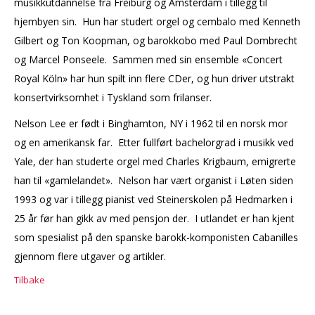
musikkutdannelse fra Freiburg og Amsterdam i tillegg til
hjembyen sin. Hun har studert orgel og cembalo med Kenneth
Gilbert og Ton Koopman, og barokkobo med Paul Dombrecht
og Marcel Ponseele. Sammen med sin ensemble «Concert
Royal Köln» har hun spilt inn flere CDer, og hun driver utstrakt
konsertvirksomhet i Tyskland som frilanser.
Nelson Lee er født i Binghamton, NY i 1962 til en norsk mor
og en amerikansk far. Etter fullført bachelorgrad i musikk ved
Yale, der han studerte orgel med Charles Krigbaum, emigrerte
han til «gamlelandet». Nelson har vært organist i Løten siden
1993 og var i tillegg pianist ved Steinerskolen på Hedmarken i
25 år før han gikk av med pensjon der. I utlandet er han kjent
som spesialist på den spanske barokk-komponisten Cabanilles
gjennom flere utgaver og artikler.
Tilbake