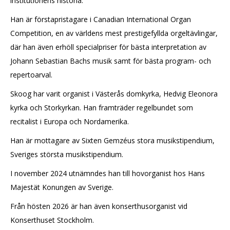
institutionens historia.
Han är förstapristagare i Canadian International Organ
Competition, en av världens mest prestigefyllda orgeltävlingar,
där han även erhöll specialpriser för bästa interpretation av
Johann Sebastian Bachs musik samt för bästa program- och
repertoarval.
Skoog har varit organist i Västerås domkyrka, Hedvig Eleonora
kyrka och Storkyrkan. Han framträder regelbundet som
recitalist i Europa och Nordamerika.
Han är mottagare av Sixten Gemzéus stora musikstipendium,
Sveriges största musikstipendium.
I november 2024 utnämndes han till hovorganist hos Hans
Majestät Konungen av Sverige.
Från hösten 2026 är han även konserthusorganist vid
Konserthuset Stockholm.