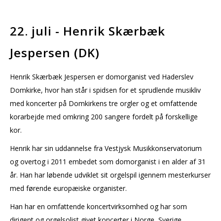
22. juli - Henrik Skærbæk
Jespersen (DK)
Henrik Skærbæk Jespersen er domorganist ved Haderslev
Domkirke, hvor han står i spidsen for et sprudlende musikliv
med koncerter på Domkirkens tre orgler og et omfattende
korarbejde med omkring 200 sangere fordelt på forskellige
kor.
Henrik har sin uddannelse fra Vestjysk Musikkonservatorium
og overtog i 2011 embedet som domorganist i en alder af 31
år. Han har løbende udviklet sit orgelspil igennem mesterkurser
med førende europæiske organister.
Han har en omfattende koncertvirksomhed og har som
dirigent og orgelsolist givet koncerter i Norge, Sverige,