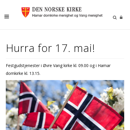
MENIGHETSLIV
Hurra for 17. mai!
GRAVFERD/GRAVPLASS
KIRKELIGE HANDLINGER
Festgudstjenester i Øvre Vang kirke kl. 09.00 og i Hamar
KIRKEMUSIKK
domkirke kl. 13.15.
BARN OG UNGE
FRIVILLIGHET
DIAKONI