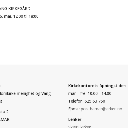
ANG KIRKEGÅRD
6. mai, 12:00 til 18:00
:
Kirkekontorets åpningstider:
omkirke menighet og Vang
man - fre 10.00 - 14.00
t
Telefon: 625 63 750
Epost:
post.hamar@kirken.no
ata 2
AMAR
Lenker:
Skjer i kirken