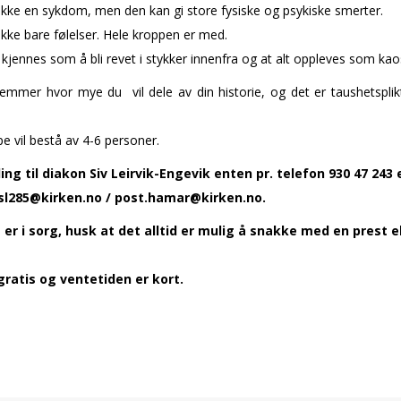
ikke en sykdom, men den kan gi store fysiske og psykiske smerter.
ikke bare følelser. Hele kroppen er med.
kjennes som å bli revet i stykker innenfra og at alt oppleves som kao
emmer hvor mye du vil dele av din historie, og det er taushetsplikt
e vil bestå av 4-6 personer.
ng til diakon Siv Leirvik-Engevik enten pr. telefon 930 47 243 e
sl285@kirken.no / post.hamar@kirken.no.
er i sorg, husk at det alltid er mulig å snakke med en prest el
gratis og ventetiden er kort.