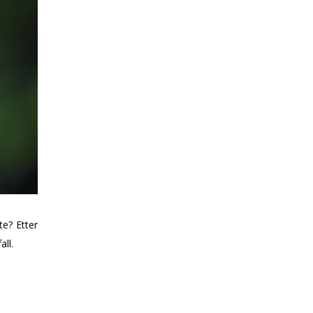
te? Etter
ll.