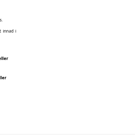
s.
 innad i
ller
ler