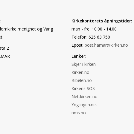
:
Kirkekontorets åpningstider:
omkirke menighet og Vang
man - fre 10.00 - 14.00
t
Telefon: 625 63 750
Epost:
post.hamar@kirken.no
ata 2
AMAR
Lenker:
Skjer i kirken
Kirken.no
Bibelen.no
Kirkens SOS
Nettkirken.no
Ynglingen.net
nms.no