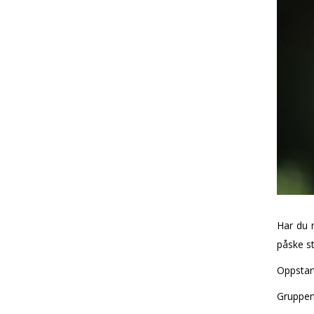
Har du m
påske st
Oppstart
Gruppen 