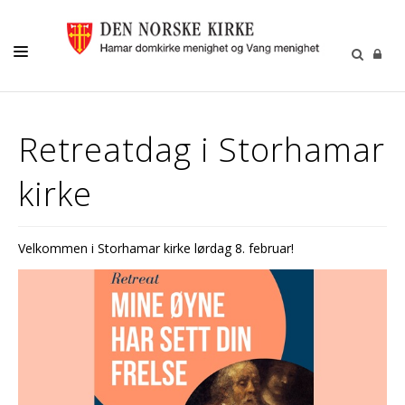
MENIGHETSLIV
Retreatdag i Storhamar
GRAVFERD/GRAVPLASS
kirke
KIRKELIGE HANDLINGER
KIRKEMUSIKK
Velkommen i Storhamar kirke lørdag 8. februar!
BARN OG UNGE
FRIVILLIGHET
DIAKONI